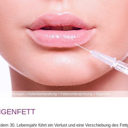
me
>
Leistungen
>
Faltenbehandlung
>
Faltenunterspritzung
>
Eigenfett
IGENFETT
dem 30. Lebensjahr führt ein Verlust und eine Verschiebung des Fet