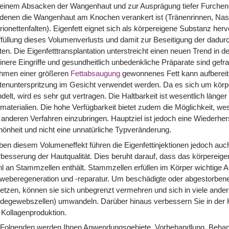
einem Absacken der Wangenhaut und zur Ausprägung tiefer Furchen u
denen die Wangenhaut am Knochen verankert ist (Tränenrinnen, Nasol
ionettenfalten). Eigenfett eignet sich als körpereigene Substanz her
füllung dieses Volumenverlusts und damit zur Beseitigung der dadur
ten. Die Eigenfetttransplantation unterstreicht einen neuen Trend in 
inere Eingriffe und gesundheitlich unbedenkliche Präparate sind gefr
hmen einer größeren
Fettabsaugung
gewonnenes Fett kann aufbereit
ltenunterspritzung im Gesicht verwendet werden. Da es sich um kö
delt, wird es sehr gut vertragen. Die Haltbarkeit ist wesentlich länger
materialien. Die hohe Verfügbarkeit bietet zudem die Möglichkeit, wes
 anderen Verfahren einzubringen. Hauptziel ist jedoch eine Wiederhers
önheit und nicht eine unnatürliche Typveränderung.
en diesem Volumeneffekt führen die Eigenfettinjektionen jedoch auch
besserung der Hautqualität. Dies beruht darauf, dass das körpereige
l an Stammzellen enthält. Stammzellen erfüllen im Körper wichtige A
eberegeneration und -reparatur. Um beschädigte oder abgestorbene
etzen, können sie sich unbegrenzt vermehren und sich in viele andere
degewebszellen) umwandeln. Darüber hinaus verbessern Sie in der 
 Kollagenproduktion.
 Folgenden werden Ihnen Anwendungsgebiete, Vorbehandlung, Behan