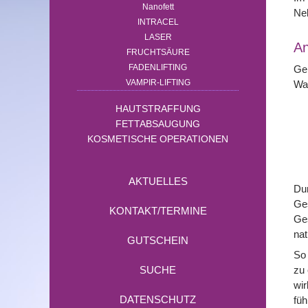
Nanofett
Neb
INTRACEL
LASER
A
FRUCHTSÄURE
FADENLIFTING
Ger
VAMPIR-LIFTING
Wan
HAUTSTRAFFUNG
FETTABSAUGUNG
KOSMETISCHE OPERATIONEN
AKTUELLES
Dur
Ges
KONTAKT/TERMINE
Ges
nat
GUTSCHEIN
So 
zu 
SUCHE
wir
DATENSCHUTZ
füh