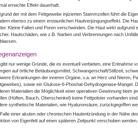
mal erreichte Effekt dauerhaft.
grund der mit dem Fettgewebe injizierten Stammzellen führt die Eigen
dern ebenso zu einem erstaunlichen Hautverjüngungseffekt. Die Haut ü
tter. Kleine Falten und Poren verschwinden. Die Haut wirkt aufgrund 
scher. Hautschäden, wie z.B. Narben und Verbrennungen nach Unfälle
blassen.
egenanzeigen
gibt nur wenige Gründe, die es eventuell verbieten, eine Entnahme v
ergien auf örtliche Betäubungsmittel, Schwangerschaft/Stillzeit, sch
were Erkrankungen der inneren Organe, v.a. an Herz und Nieren, Pan
tgewebes), sowie ein Glukose-6-Phoshat-Dehydrogenase-Mangel. Der
eren Materialien die Möglichkeit einer operativen Gewinnung beim jew
llen (Hüften, Bauch, Oberschenkel) keine Fettpolster vorhanden sind
ere synthetische Materialien, wie Hyaluronsäure‚ zurückgegriffen we
Falle einer akuten oder chronischen Hautentzündung in der Nähe des
ektion von Eigenfett auf einen späteren Zeitpunkt verschoben werden.