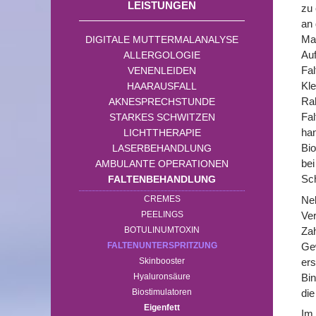
LEISTUNGEN
zu 
an 
Mar
DIGITALE MUTTERMALANALYSE
Auf
ALLERGOLOGIE
Fal
VENENLEIDEN
Kle
HAARAUSFALL
Ra
AKNESPRECHSTUNDE
Fa
STARKES SCHWITZEN
han
LICHTTHERAPIE
Bio
LASERBEHANDLUNG
bei
AMBULANTE OPERATIONEN
Sch
FALTENBEHANDLUNG
Neb
CREMES
Ver
PEELINGS
Zah
BOTULINUMTOXIN
Gew
FALTENUNTERSPRITZUNG
ers
Skinbooster
Bin
Hyaluronsäure
die
Biostimulatoren
Eigenfett
Im