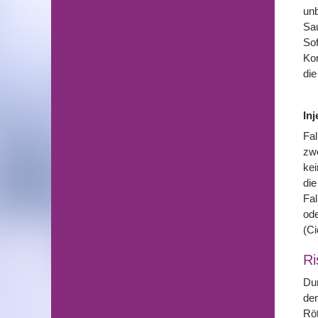
unb
Sau
Sof
Kom
die
Inj
Fal
zwe
kei
die
Fal
ode
(Ci
Ri
Dur
den
Röt