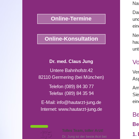
Nas
Dar
Online-Termine
und
ein
Neu
Online-Konsultation
hau
unt
Dr. med. Claus Jung
Vo
Untere Bahnhofstr.42
Ver
82110 Germering (bei München)
Asp
Telefon (089) 84 30 77
Am 
Telefax (089) 84 35 94
Sie
ein
E-Mail:
info@hautarzt-jung.de
Internet:
www.hautarzt-jung.de
Be
Be
Tolles Team, toller Arzt!
Von Patienten
1,5
Note
1.
bewertet mit
Dr. Jung ist der beste Arzt bei