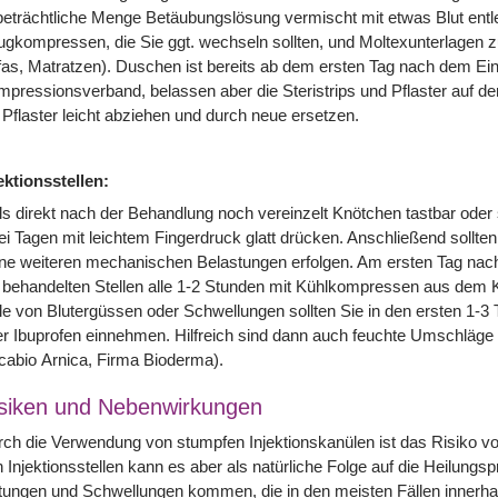
eträchtliche Menge Betäubungslösung vermischt mit etwas Blut entle
gkompressen, die Sie ggt. wechseln sollten, und Moltexunterlagen z
as, Matratzen). Duschen ist bereits ab dem ersten Tag nach dem Eing
pressionsverband, belassen aber die Steristrips und Pflaster auf 
 Pflaster leicht abziehen und durch neue ersetzen.
ektionsstellen:
ls direkt nach der Behandlung noch vereinzelt Knötchen tastbar oder s
i Tagen mit leichtem Fingerdruck glatt drücken. Anschließend sollten 
ne weiteren mechanischen Belastungen erfolgen. Am ersten Tag nach
 behandelten Stellen alle 1-2 Stunden mit Kühlkompressen aus dem K
le von Blutergüssen oder Schwellungen sollten Sie in den ersten 1-
r Ibuprofen einnehmen. Hilfreich sind dann auch feuchte Umschläge 
cabio Arnica, Firma Bioderma).
siken und Nebenwirkungen
ch die Verwendung von stumpfen Injektionskanülen ist das Risiko 
 Injektionsstellen kann es aber als natürliche Folge auf die Heilun
ungen und Schwellungen kommen, die in den meisten Fällen innerhalb