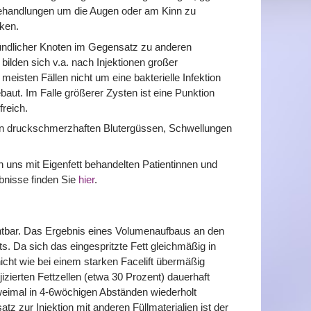
 Behandlungen um die Augen oder am Kinn zu
ken.
ündlicher Knoten im Gegensatz zu anderen
bilden sich v.a. nach Injektionen großer
eisten Fällen nicht um eine bakterielle Infektion
aut. Im Falle größerer Zysten ist eine Punktion
freich.
en druckschmerzhaften Blutergüssen, Schwellungen
n uns mit Eigenfett behandelten Patientinnen und
bnisse finden Sie
hier
.
sichtbar. Das Ergebnis eines Volumenaufbaus an den
s. Da sich das eingespritzte Fett gleichmäßig in
icht wie bei einem starken Facelift übermäßig
njizierten Fettzellen (etwa 30 Prozent) dauerhaft
weimal in 4-6wöchigen Abständen wiederholt
z zur Injektion mit anderen Füllmaterialien ist der