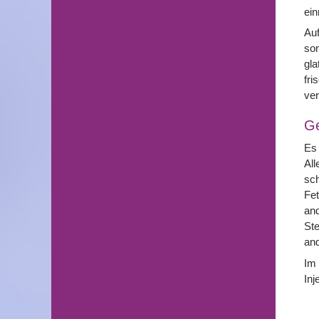
ein
Auf
son
gla
fri
ver
G
Es 
All
sch
Fet
and
Ste
and
Im 
Inj