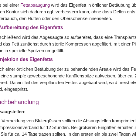
 bei einer
Fettabsaugung
wird das Eigenfett in örtlicher Betäubung 
en Kontur sich dadurch ggf. verbessern kann, ohne dass Dellen ents
erbauch, den Hüften oder den Oberschenkelinnenseiten.
 Aufbereitung des Eigenfetts
chließend wird das Abgesaugte so aufbereitet, dass eine Transplanta
d das Fett zunächst durch sterile Kompressen abgefiltert, mit einer 
n in spezielle Spritzen umgefüllt.
 Injektion des Eigenfetts
h einer örtlichen Betäubung der zu behandelnden Areale wird das Fet
 eine stumpfe gewebeschonende Kanülenspitze aufweisen, über ca. 2m
iziert. Da ein Teil des verpflanzten Fettes abgebaut wird, wird meist
d, eingespritzt.
achbehandlung
saugstellen:
 Vermeidung von Blutergüssen sollten die Absaugstellen komprimiert
pressionsverband für 12 Stunden. Bei größeren Eingriffen erhalten
 Sie für ca. 14 Tage tragen sollten. In den ersten ein bis zwei Tagen 