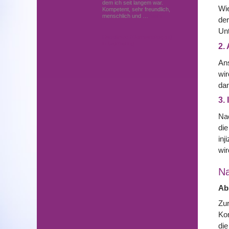
dem ich seit langem war.
Wie
Kompetent, sehr freundlich,
menschlich und …
Mehr
der
Unt
Hautärzte (Dermatologen)
in Germering
2.
Ans
wir
dan
3.
Nac
die
inj
wir
N
Ab
Zur
Kom
die