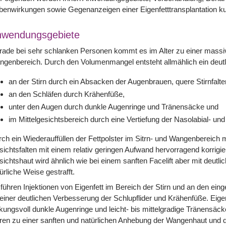
enwirkungen sowie Gegenanzeigen einer Eigenfetttransplantation kur
nwendungsgebiete
ade bei sehr schlanken Personen kommt es im Alter zu einer massiv
genbereich. Durch den Volumenmangel entsteht allmählich ein deutl
an der Stirn durch ein Absacken der Augenbrauen, quere Stirnfalt
an den Schläfen durch Krähenfüße,
unter den Augen durch dunkle Augenringe und Tränensäcke und
im Mittelgesichtsbereich durch eine Vertiefung der Nasolabial- und
ch ein Wiederauffüllen der Fettpolster im Sitrn- und Wangenbereich m
ichtsfalten mit einem relativ geringen Aufwand hervorragend korrigie
ichtshaut wird ähnlich wie bei einem sanften Facelift aber mit deutli
ürliche Weise gestrafft.
führen Injektionen von Eigenfett im Bereich der Stirn und an den ei
einer deutlichen Verbesserung der Schlupflider und Krähenfüße. Eigen
kungsvoll dunkle Augenringe und leicht- bis mittelgradige Tränensäck
ren zu einer sanften und natürlichen Anhebung der Wangenhaut und da