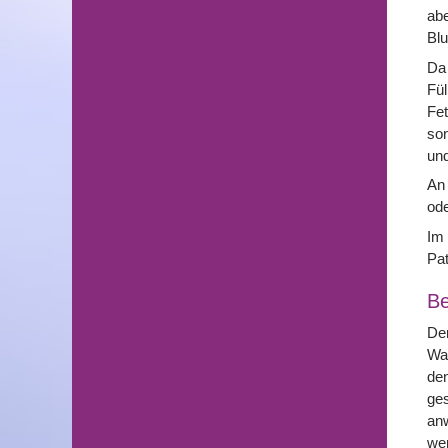
abe
Blu
Da
Fül
Fet
son
und
An
ode
Im 
Pat
Be
Der
Wan
den
ges
anw
wer