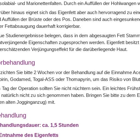
olabial- und Marionettenfalten. Durch ein Auffüllen der Hohlwangen w
über hinaus eignet sich das Eigenfett aber auch hervorragend zu ei
 Auffüllen der Brüste oder des Pos. Daneben sind auch eingesunken
er Fettabsaugung dauerhaft korrigierbar.
e Studienergebnisse belegen, dass in dem abgesaugten Fett Stammze
tverjüngende Eigenschaften zugesprochen werden. Eigenfett besitzt 
erschätzenden Verjüngungseffekt für die darüberliegende Haut.
rbehandlung
zichten Sie bitte 2 Wochen vor der Behandlung auf die Einnahme Acet
irin, Godamed, Togal-ASS oder Thomapyrin, um das Risiko von Blut
Tag der Operation sollten Sie nicht nüchtern sein. Ein leichtes Frühs
 natürlich nicht zu sich genommen haben. Bringen Sie bitte zu dem Ein
en alten Jogginganzug) mit.
handlung
handlungsdauer: ca. 1,5 Stunden
 Entnahme des Eigenfetts