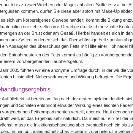
r auch bis zu zwei Wochen oder länger anhalten. Sollte es v.a. bei
tergüssen kommen, dürfen Sie diese aber sofort mit Make-Up abdec
 es sich um körpereigenes Gewebe handelt, kommt die Bildung entz
lmaterialien nur sehr selten vor. Derartige druckschmerzhafte Knoten 
tmengen an der Brust oder am Gesäß. Hierbei handelt es sich in den m
dern um Zysten, in denen sich das überschüssige Fett spontan abgeb
 ein Absaugen des überschüssigen Fetts mit Hilfe einer Hohlnadel hil
 den Entnahmestellen des Fetts kommt es häufig zu vorübergehend
r einem vorübergehenden Taubheitsgefühl.
Jahr 2009 führten wir eine anonyme Umfrage durch, in der wir die vo
ienten hinsichtlich Nebenwirkungen und Wirkung befragten. Die Erge
handlungsergebnis
 Auffülleffekt ist bereits am Tag nach der ersten Injektion deutlich 
gen und Schläfen entspricht etwa der Wirkung eines leichten Facelift
 vorgegebenen Fettkompartimenten verteilt, aber die Haut dennoch n
trafft wird, ist das Ergebnis sehr natürlich. Da meist nur ein Teil der i
ächst, muss die Injektionsbehandlung aber eventuell noch ein bis z
den, um ein optimales ästhetisches Ergebnis zu erzielen. Im Gegensat