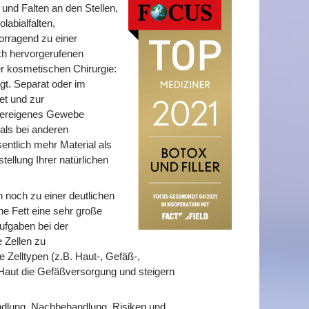
nd Falten an den Stellen,
abialfalten,
vorragend zu einer
ch hervorgerufenen
der kosmetischen Chirurgie:
agt. Separat oder im
et und zur
rpereigenes Gewebe
 als bei anderen
entlich mehr Material als
tellung Ihrer natürlichen
 noch zu einer deutlichen
ne Fett eine sehr große
ufgaben bei der
 Zellen zu
 Zelltypen (z.B. Haut-, Gefäß-,
Haut die Gefäßversorgung und steigern
dlung, Nachbehandlung, Risiken und