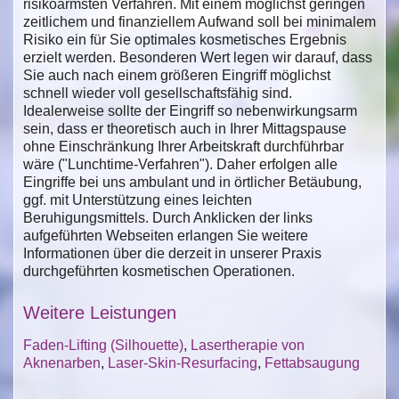
risikoärmsten Verfahren. Mit einem möglichst geringen
zeitlichem und finanziellem Aufwand soll bei minimalem
Risiko ein für Sie optimales kosmetisches Ergebnis
erzielt werden. Besonderen Wert legen wir darauf, dass
Sie auch nach einem größeren Eingriff möglichst
schnell wieder voll gesellschaftsfähig sind.
Idealerweise sollte der Eingriff so nebenwirkungsarm
sein, dass er theoretisch auch in Ihrer Mittagspause
ohne Einschränkung Ihrer Arbeitskraft durchführbar
wäre ("Lunchtime-Verfahren"). Daher erfolgen alle
Eingriffe bei uns ambulant und in örtlicher Betäubung,
ggf. mit Unterstützung eines leichten
Beruhigungsmittels. Durch Anklicken der links
aufgeführten Webseiten erlangen Sie weitere
Informationen über die derzeit in unserer Praxis
durchgeführten kosmetischen Operationen.
Weitere Leistungen
Faden-Lifting (Silhouette)
,
Lasertherapie von
Aknenarben
,
Laser-Skin-Resurfacing
,
Fettabsaugung